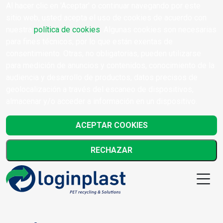
Al hacer clic en 'Aceptar' o continuar navegando por este
sitio web, usted acepta el uso de cookies de acuerdo con
nuestra
política de cookies
. Algunas cookies son necesarias
para fines técnicos, por lo que están exentas de
consentimiento. Otras, no obligatorias, pueden utilizarse
para medición de anuncios y contenidos, conocimiento de la
audiencia y desarrollo de productos, datos precisos de
geolocalización a través del escaneo de dispositivos,
almacenar y/o acceder a información en un dispositivo.
ACEPTAR COOKIES
RECHAZAR