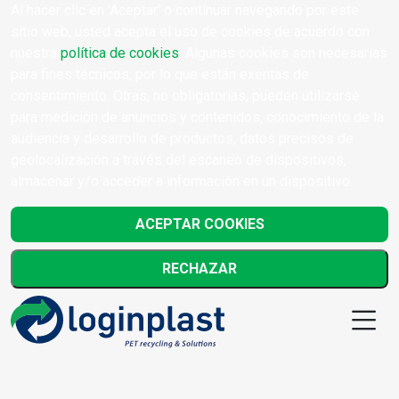
Al hacer clic en 'Aceptar' o continuar navegando por este
sitio web, usted acepta el uso de cookies de acuerdo con
nuestra
política de cookies
. Algunas cookies son necesarias
para fines técnicos, por lo que están exentas de
consentimiento. Otras, no obligatorias, pueden utilizarse
para medición de anuncios y contenidos, conocimiento de la
audiencia y desarrollo de productos, datos precisos de
geolocalización a través del escaneo de dispositivos,
almacenar y/o acceder a información en un dispositivo.
ACEPTAR COOKIES
RECHAZAR