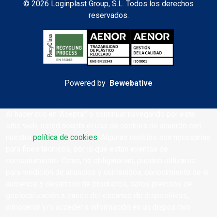
© 2026 Loginplast Group, S.L. Todos los derechos
reservados.
Powered by
Bewebative
Al hacer clic en 'Aceptar' o continuar navegando por este
sitio web, usted acepta el uso de cookies de acuerdo con
nuestra
política de cookies
. Algunas cookies son necesarias
para fines técnicos, por lo que están exentas de
consentimiento. Otras, no obligatorias, pueden utilizarse
para medición de anuncios y contenidos, conocimiento de la
audiencia y desarrollo de productos, datos precisos de
geolocalización a través del escaneo de dispositivos,
almacenar y/o acceder a información en un dispositivo.