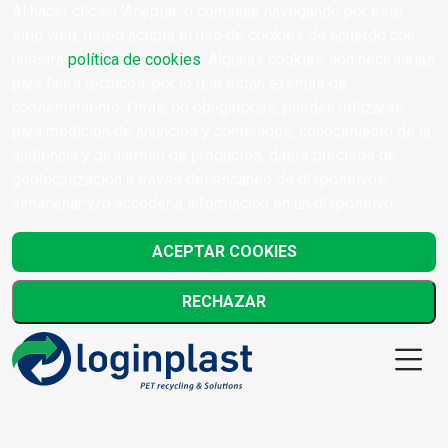
Al hacer clic en 'Aceptar' o continuar navegando por este
sitio web, usted acepta el uso de cookies de acuerdo con
nuestra
política de cookies
. Algunas cookies son necesarias
para fines técnicos, por lo que están exentas de
consentimiento. Otras, no obligatorias, pueden utilizarse
para medición de anuncios y contenidos, conocimiento de la
audiencia y desarrollo de productos, datos precisos de
geolocalización a través del escaneo de dispositivos,
almacenar y/o acceder a información en un dispositivo.
ACEPTAR COOKIES
RECHAZAR