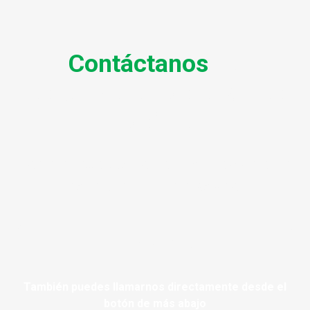
Contáctanos
, te
responderemos lo antes
posible
También puedes llamarnos directamente
desde el botón de más abajo
LLÁMANOS
También puedes llamarnos directamente desde el
botón de más abajo