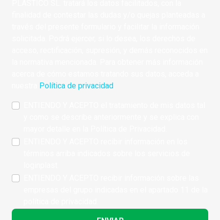
PLASTICO SL. tratará los datos facilitados, con la
finalidad de contestar las dudas y/o quejas planteadas a
través del presente formulario y facilitar la información
solicitada. Podrá ejercer, si lo desea, los derechos de
acceso, rectificación, supresión, y demás reconocidos en
la normativa mencionada. Para obtener más información
acerca de cómo estamos tratando sus datos, acceda a
nuestra
Política de privacidad
.
ENTIENDO Y ACEPTO el tratamiento de mis datos tal
y como se describe anteriormente y se explica con
mayor detalle en la Política de Privacidad.
ENTIENDO Y ACEPTO recibir información en los
términos arriba indicados sobre los servicios de
loginplast.
ENTIENDO Y ACEPTO recibir información sobre las
empresas del grupo indicadas en el apartado 11 de la
política de privacidad.